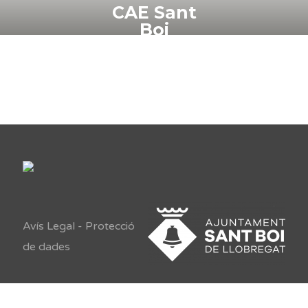
CAE Sant
Boi
Avís Legal
-
Protecció
de dades