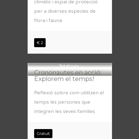
climàtic i espai de protecció
per a diverses espècies de
flora i fauna.
€ 2
Tot el curs
Crononautes en acció:
Explorem el temps!
Reflexió sobre com utilitzen el
temps les persones que
integren les seves famílies
Gratuït