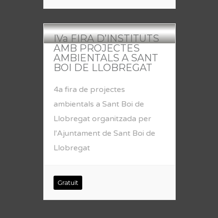
IVa FIRA D’INSTITUTS
AMB PROJECTES
AMBIENTALS A SANT
BOI DE LLOBREGAT
4a fira de projectes
ambientals a Sant Boi de
Llobregat organitzada per
l'Ajuntament de Sant Boi de
Llobregat
Gratuït