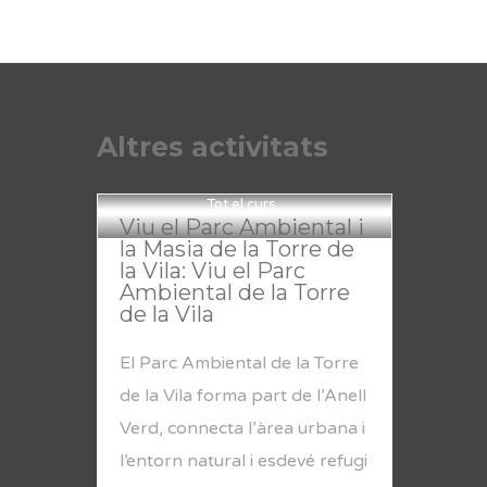
Altres activitats
Tot el curs
Viu el Parc Ambiental i
la Masia de la Torre de
la Vila: Viu el Parc
Ambiental de la Torre
de la Vila
El Parc Ambiental de la Torre
de la Vila forma part de l’Anell
Verd, connecta l’àrea urbana i
l’entorn natural i esdevé refugi