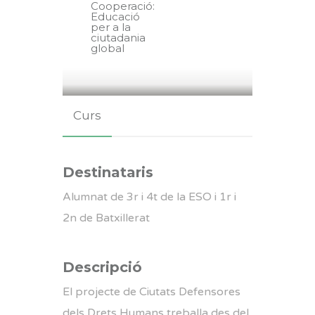
Cooperació:
Educació
per a la
ciutadania
global
Curs
Destinataris
Alumnat de 3r i 4t de la ESO i 1r i
2n de Batxillerat
Descripció
El projecte de Ciutats Defensores
dels Drets Humans treballa des del