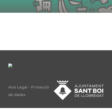
Avís Legal
-
Protecció
de dades