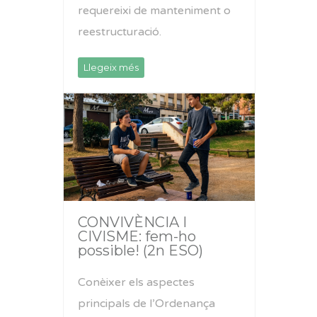
requereixi de manteniment o
reestructuració.
Llegeix més
CONVIVÈNCIA I
CIVISME: fem-ho
possible! (2n ESO)
Conèixer els aspectes
principals de l’Ordenança