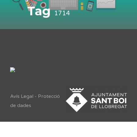
Tag
1714
Avís Legal
-
Protecció
de dades