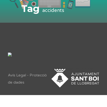
Tag
accidents
Avís Legal
-
Protecció
de dades