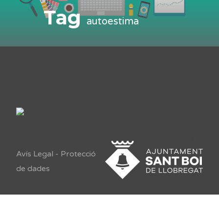
Tag
autoestima
Avís Legal
-
Protecció
de dades