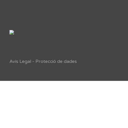
Avís Legal
-
Protecció de dades