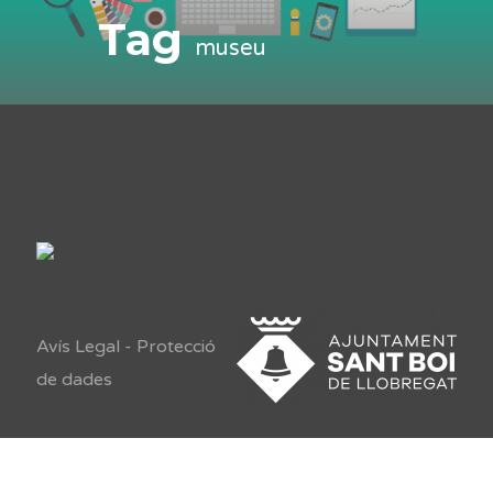
Tag
museu
Avís Legal
-
Protecció
de dades