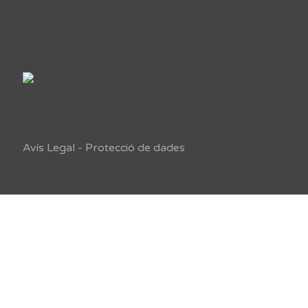
Avís Legal
-
Protecció de dades