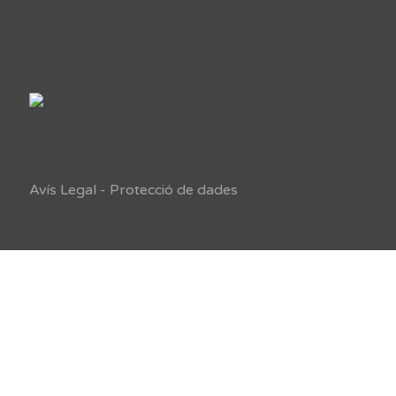
Avís Legal
-
Protecció de dades