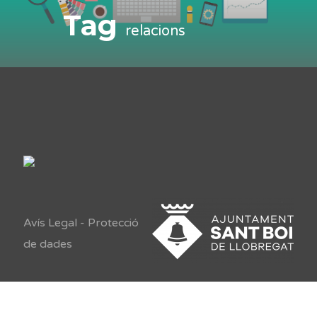
Tag
relacions
Avís Legal
-
Protecció
de dades