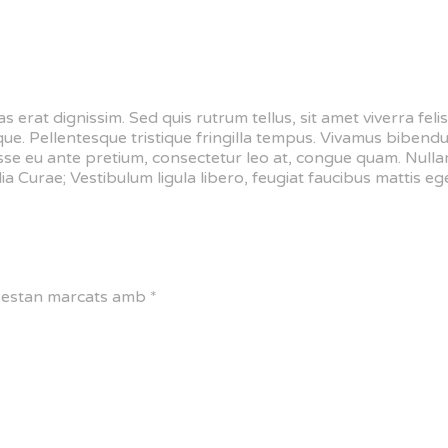
s erat dignissim. Sed quis rutrum tellus, sit amet viverra fel
eque. Pellentesque tristique fringilla tempus. Vivamus bibend
sse eu ante pretium, consectetur leo at, congue quam. Nullam
ia Curae; Vestibulum ligula libero, feugiat faucibus mattis eget
s estan marcats amb
*