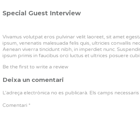
Special Guest Interview
Vivamus volutpat eros pulvinar velit laoreet, sit amet egesta
ipsum, venenatis malesuada felis quis, ultricies convallis n
Aenean viverra tincidunt nibh, in imperdiet nunc. Suspendi
ipsum primis in faucibus orci luctus et ultrices posuere cubil
Be the first to write a review
Deixa un comentari
L'adreça electrònica no es publicarà.
Els camps necessari
Comentari
*