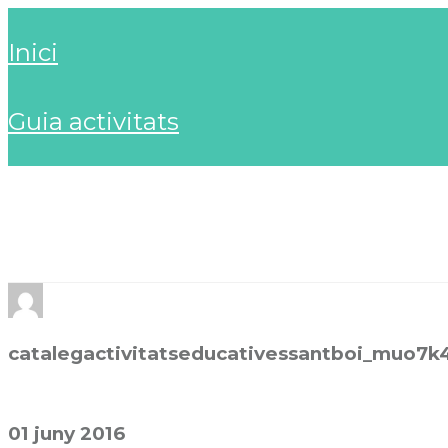
inici
guia activitats
catalegactivitatseducativessantboi_muo7k
01 juny 2016