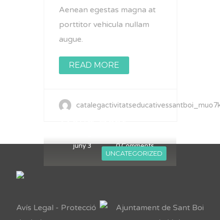
Aenean egestas magna at
porttitor vehicula nullam
augue.
READ MORE
catalegactivitatseducativessantboi_muo7
World Best
Designers
juny 3
0 Comments
UNCATEGORIZED
Avís Legal
-
Protecció