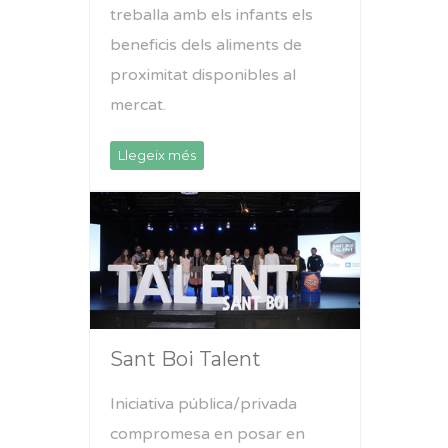
treballa amb els infants els
beneficis dels aliments de
proximitat disponibles al
mercat.
Llegeix més
Sant Boi Talent
Iniciativa pública/privada
compromesa en posar en