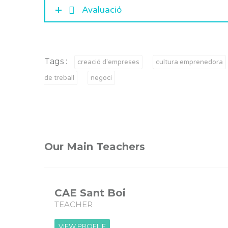
Avaluació
Tags :
creació d'empreses
cultura emprenedora
de treball
negoci
Our Main Teachers
CAE Sant Boi
TEACHER
VIEW PROFILE