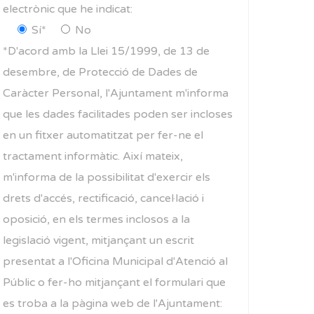
electrònic que he indicat:
Sí*
No
*D'acord amb la Llei 15/1999, de 13 de
desembre, de Protecció de Dades de
Caràcter Personal, l'Ajuntament m'informa
que les dades facilitades poden ser incloses
en un fitxer automatitzat per fer-ne el
tractament informàtic. Així mateix,
m'informa de la possibilitat d'exercir els
drets d'accés, rectificació, cancel·lació i
oposició, en els termes inclosos a la
legislació vigent, mitjançant un escrit
presentat a l'Oficina Municipal d'Atenció al
Públic o fer-ho mitjançant el formulari que
es troba a la pàgina web de l'Ajuntament: