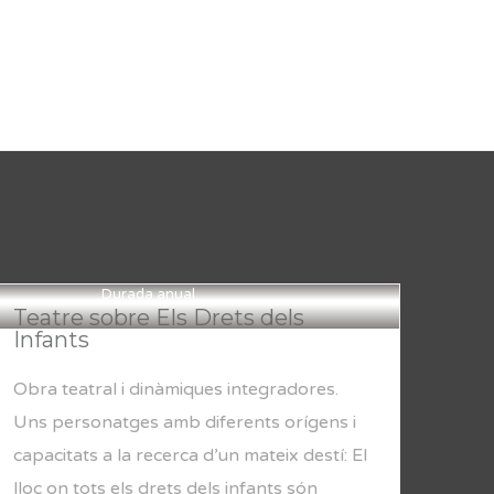
Durada anual
Teatre sobre Els Drets dels
Infants
Obra teatral i dinàmiques integradores.
Uns personatges amb diferents orígens i
capacitats a la recerca d’un mateix destí: El
lloc on tots els drets dels infants són