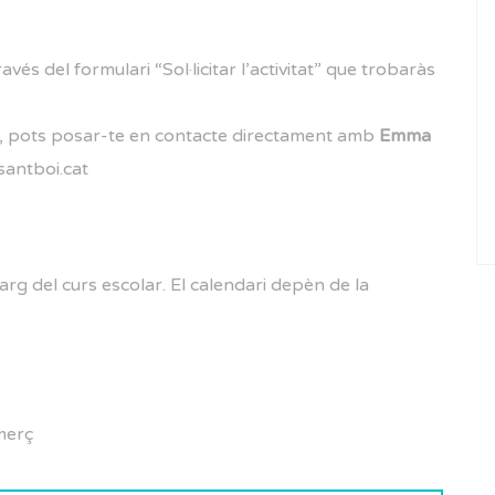
avés del formulari “Sol·licitar l’activitat” que trobaràs
ls, pots posar-te en contacte directament amb
Emma
antboi.cat
arg del curs escolar. El calendari depèn de la
merç