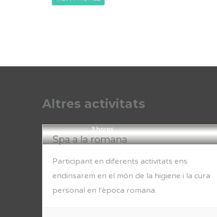
Altres activitats
3 hores
Spa a la romana
Participant en diferents activitats ens
endinsarem en el món de la higiene i la cura
personal en l'època romana.