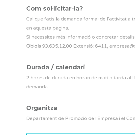
Com sol·licitar-la?
Cal que facis la demanda formal de l’activitat a tr
en aquesta pàgina.
Si necessites més informació o concretar detal
Obiols
93.635.12.00 Extensió: 6411, empresa@s
Durada / calendari
2 hores de durada en horari de matí o tarda al ll
demanda
Organitza
Departament de Promoció de l'Empresa i el Co