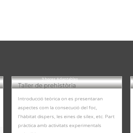
3 hores Adaptables
Taller de prehistòria
Introducció teòrica on es presentaran
aspectes com la consecució del foc,
l’hàbitat dispers, les eines de sílex, etc. Part
pràctica amb activitats experimentals