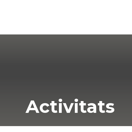
Paginació
de
les
entrades
Activitats