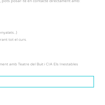
s, pots posar-te en contacte directament amb:
nyalats...)
urant tot el curs.
ment amb Teatre del Buit i CIA Els Inestables