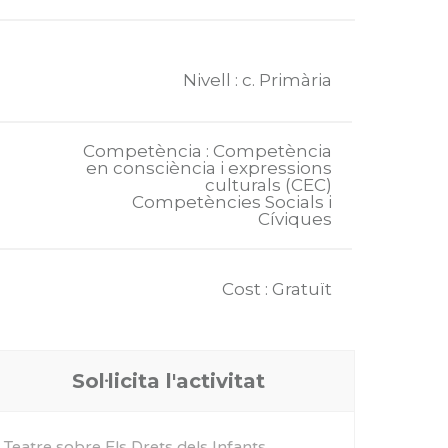
Nivell : c. Primària
Competència : Competència
en consciència i expressions
culturals (CEC)
Competències Socials i
Cíviques
Cost : Gratuït
Sol·licita l'activitat
Teatre sobre Els Drets dels Infants