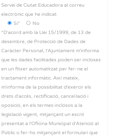
Servei de Ciutat Educadora al correu
electrònic que he indicat:
Sí*
No
*D'acord amb la Llei 15/1999, de 13 de
desembre, de Protecció de Dades de
Caràcter Personal, l'Ajuntament m'informa
que les dades facilitades poden ser incloses
en un fitxer automatitzat per fer-ne el
tractament informàtic. Així mateix,
m'informa de la possibilitat d'exercir els
drets d'accés, rectificació, cancel·lació i
oposició, en els termes inclosos a la
legislació vigent, mitjançant un escrit
presentat a l'Oficina Municipal d'Atenció al
Públic o fer-ho mitjançant el formulari que