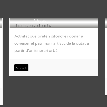
Adaptat
Itinerari art urbà
Activitat que pretén difondre i donar a
conèixer el patrimoni artístic de la ciutat a
partir d’un itinerari urbà.
Gratuït