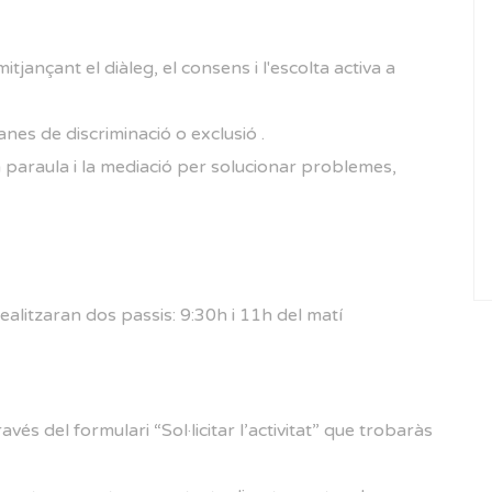
itjançant el diàleg, el consens i l'escolta activa a
ianes de discriminació o exclusió .
la paraula i la mediació per solucionar problemes,
litzaran dos passis: 9:30h i 11h del matí
avés del formulari “Sol·licitar l’activitat” que trobaràs