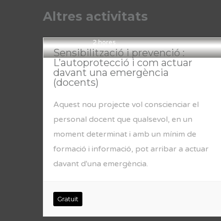
Altres activitats
2 hores
Sensibilització i prevenció :
L’autoprotecció i com actuar
davant una emergència
(docents)
Aquest nou projecte vol conscienciar el
personal docent que qualsevol, en un
moment determinat i amb un mínim de
formació i informació, pot arribar a actuar
davant d'una emergència.
Gratuït