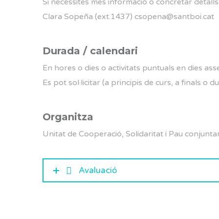
Si necessites més informació o concretar detall
Clara Sopeña (ext.1437) csopena@santboi.cat
Durada / calendari
En hores o dies o activitats puntuals en dies asse
Es pot sol·licitar (a principis de curs, a finals o d
Organitza
Unitat de Cooperació, Solidaritat i Pau conjunta
Avaluació