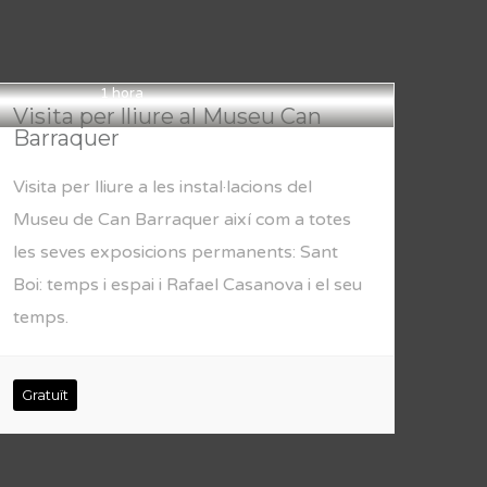
1 hora
Visita per lliure al Museu Can
Barraquer
Visita per lliure a les instal·lacions del
Museu de Can Barraquer així com a totes
les seves exposicions permanents: Sant
Boi: temps i espai i Rafael Casanova i el seu
temps.
Gratuït