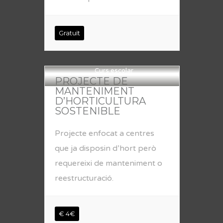
Gratuït
Curs escolar
PROJECTE DE
MANTENIMENT
D’HORTICULTURA
SOSTENIBLE
Projecte enfocat a centres
que ja disposin d’hort però
requereixi de manteniment o
reestructuració.
€ 4€