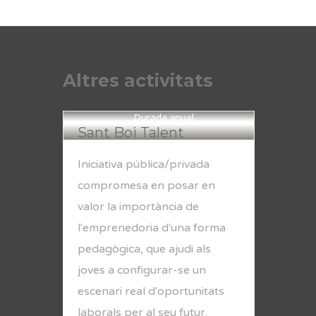
Altres activitats
Durada anual
Sant Boi Talent
Iniciativa pública/privada
compromesa en posar en
valor la importància de
l'emprenedoria d'una forma
pedagògica, que ajudi als
joves a configurar-se un
escenari real d'oportunitats
laborals per al seu futur.