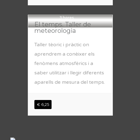
3 hores
El temps. Taller de
meteorologia
Taller tèoric i pràctic on
aprendrem a conèixer els
fenòmens atmosfèrics i a
saber utilitzar i llegir diferents
aparells de mesura del temps.
€ 6,25