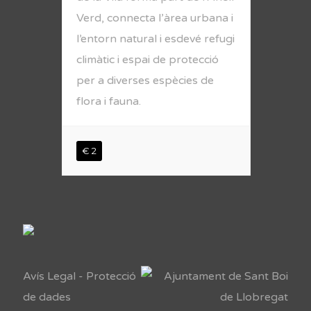
Verd, connecta l’àrea urbana i
l’entorn natural i esdevé refugi
climàtic i espai de protecció
per a diverses espècies de
flora i fauna.
€ 2
Avís Legal
-
Protecció
de dades