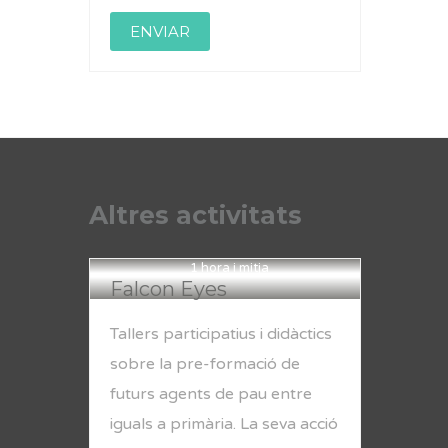
Altres activitats
1 hora i mitja
Falcon Eyes
Tallers participatius i didàctics
sobre la pre-formació de
futurs agents de pau entre
iguals a primària. La seva acció