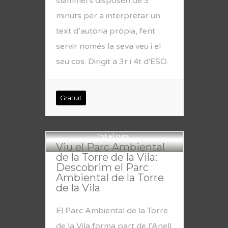
slammers disposen de 3
minuts per a interpretar un
text d’autoria pròpia, fent
servir només la seva veu i el
seu cos. Dirigit a 3r i 4t d'ESO.
Gratuït
Tot el curs
Viu el Parc Ambiental
de la Torre de la Vila:
Descobrim el Parc
Ambiental de la Torre
de la Vila
El Parc Ambiental de la Torre
de la Vila forma part de l’Anell