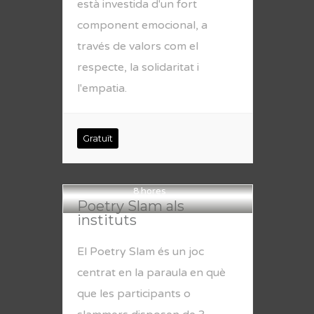
està investida d'un fort
component emocional, a
través de valors com el
respecte, la solidaritat i
l'empatia.
Gratuït
8 hores
Poetry Slam als
instituts
El Poetry Slam és un joc
centrat en la paraula en què
que les participants o