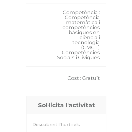
Competència :
Competència
matemàtica i
competències
bàsiques en
ciència i
tecnologia
(CMCT)
Competències
Socials i Cíviques
Cost : Gratuït
Sol·licita l'activitat
Descobrint l’hort i els