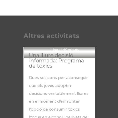
Altres activitats
1 hora i 40 minuts
Una lliure decisió
informada: Programa
de tòxics
Dues sessions per aconseguir
que els joves adoptin
decisions veritablement lliures
en el moment d’enfrontar
l'opció de consumir tòxics
(focus en alcohol i derivats del