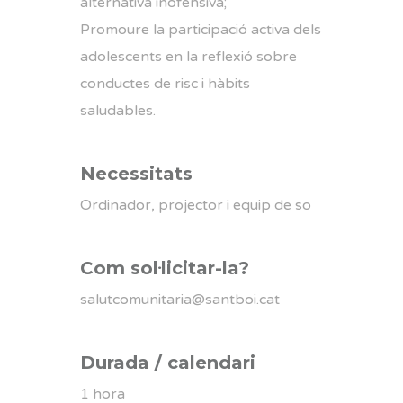
alternativa inofensiva;
Promoure la participació activa dels
adolescents en la reflexió sobre
conductes de risc i hàbits
saludables.
Necessitats
Ordinador, projector i equip de so
Com sol·licitar-la?
salutcomunitaria@santboi.cat
Durada / calendari
1 hora