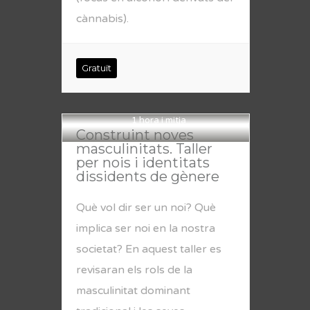
cànnabis).
Gratuït
1 hora i mitja
Construint noves
masculinitats. Taller
per nois i identitats
dissidents de gènere
Què vol dir ser un noi? Què
implica ser noi en la nostra
societat? En aquest taller es
revisaran els rols de la
masculinitat dominant