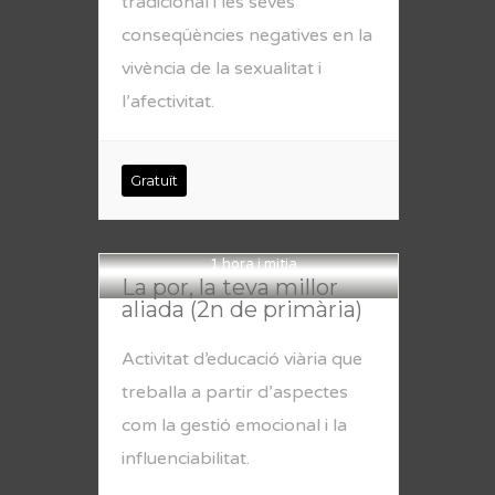
tradicional i les seves
conseqüències negatives en la
vivència de la sexualitat i
l’afectivitat.
Gratuït
1 hora i mitja
La por, la teva millor
aliada (2n de primària)
Activitat d’educació viària que
treballa a partir d’aspectes
com la gestió emocional i la
influenciabilitat.