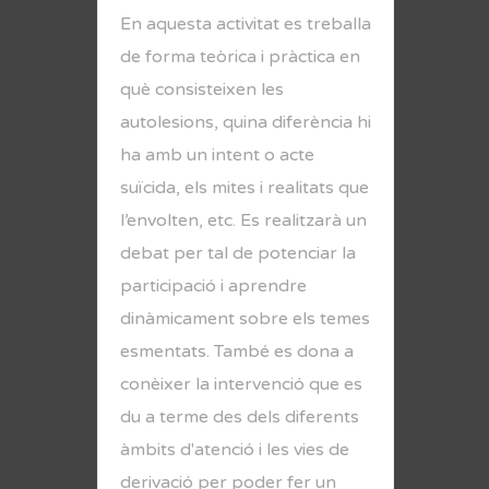
En aquesta activitat es treballa
de forma teòrica i pràctica en
què consisteixen les
autolesions, quina diferència hi
ha amb un intent o acte
suïcida, els mites i realitats que
l’envolten, etc. Es realitzarà un
debat per tal de potenciar la
participació i aprendre
dinàmicament sobre els temes
esmentats. També es dona a
conèixer la intervenció que es
du a terme des dels diferents
àmbits d'atenció i les vies de
derivació per poder fer un