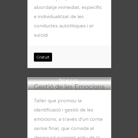
abordatje immediat, específic
e individualitzat de les
conductes autolítiques i el
suïcidi.
Gratuït
Tot el curs
Gestió de les Emocions
Taller que promou la
identificació i gestió de les
emocions, a través d’un conte
sense final, que convida al
desenvolupament actiu de la