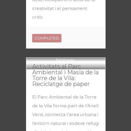
creativitat i el pensament
crític.
COMPLETED
Tot el curs
Activitats al Parc
Ambiental i Masia de la
Torre de la Vila:
Reciclatge de paper
El Parc Ambiental de la Torre
de la Vila forma part de l’Anell
Verd, connecta l’àrea urbana i
l’entorn natural i esdevé refugi