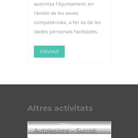
autoritza l'Ajuntament, en
l'àmbit de les seves
competències, a fer ús de les
dades personals facilitades.
Altres activitats
1 hora
Autolesions – Suïcidi