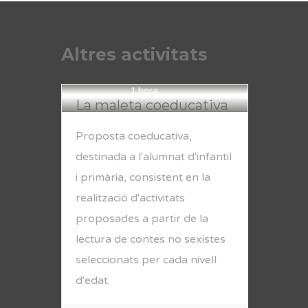
Altres activitats
1 hora
La maleta coeducativa
Proposta coeducativa,
destinada a l'alumnat d'infantil
i primària, consistent en la
realització d'activitats
proposades a partir de la
lectura de contes no sexistes
seleccionats per cada nivell
d'edat.