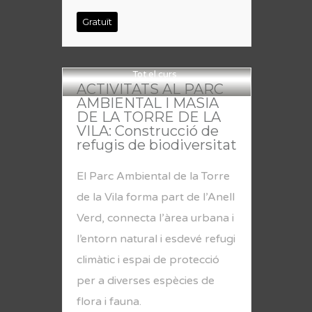
Gratuït
Tot el curs
ACTIVITATS AL PARC
AMBIENTAL I MASIA
DE LA TORRE DE LA
VILA: Construcció de
refugis de biodiversitat
El Parc Ambiental de la Torre
de la Vila forma part de l’Anell
Verd, connecta l’àrea urbana i
l’entorn natural i esdevé refugi
climàtic i espai de protecció
per a diverses espècies de
flora i fauna.