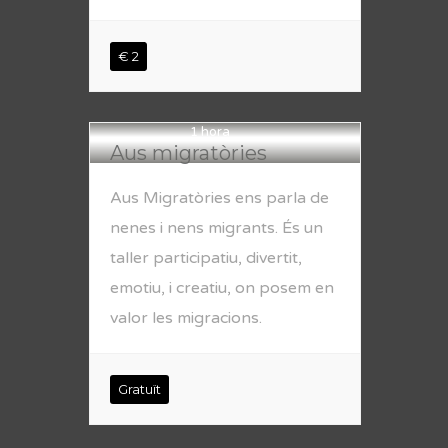
€ 2
1 hora
Aus migratòries
Aus Migratòries ens parla de
nenes i nens migrants. És un
taller participatiu, divertit,
emotiu, i creatiu, on posem en
valor les migracions.
Gratuït