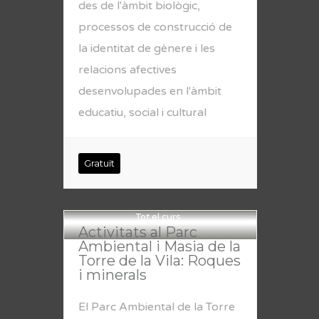
des de l'àmbit biològic,
processos de construcció de
la identitat de gènere i les
relacions afectives
desenvolupades en l'àmbit
educatiu, social i cultural
Gratuït
Tot el curs
Activitats al Parc
Ambiental i Masia de la
Torre de la Vila: Roques
i minerals
El Parc Ambiental de la Torre