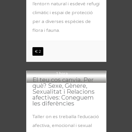
l’entorn natural i esdevé refugi
climàtic i espai de protecció
per a diverses espècies de
flora i fauna.
€ 2
1 hora
El teu cos canvia. Per
què? Sexe, Gènere,
Sexualitat i Relacions
afectives: Coneguem
les diferències
Taller on es treballa l'educació
afectiva, emocional i sexual