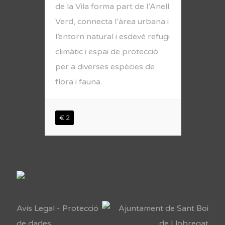
de la Vila forma part de l’Anell
Verd, connecta l’àrea urbana i
l’entorn natural i esdevé refugi
climàtic i espai de protecció
per a diverses espècies de
flora i fauna.
€ 2
Avís Legal
-
Protecció
de dades