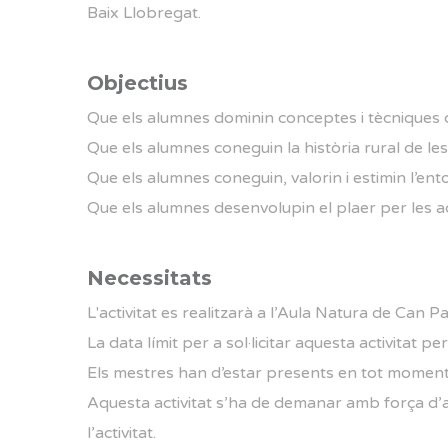
Baix Llobregat.
Objectius
Que els alumnes dominin conceptes i tècniques d'
Que els alumnes coneguin la història rural de le
Que els alumnes coneguin, valorin i estimin l’ento
Que els alumnes desenvolupin el plaer per les activi
Necessitats
L'activitat es realitzarà a l’Aula Natura de Can P
La data límit per a sol·licitar aquesta activitat
Els mestres han d’estar presents en tot moment de
Aquesta activitat s’ha de demanar amb força d’ant
l’activitat.