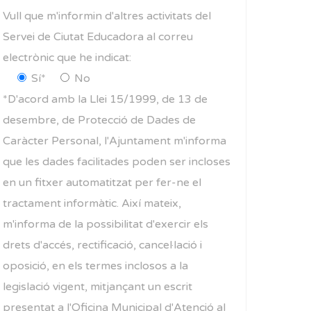
Vull que m'informin d'altres activitats del
Servei de Ciutat Educadora al correu
electrònic que he indicat:
Sí*
No
*D'acord amb la Llei 15/1999, de 13 de
desembre, de Protecció de Dades de
Caràcter Personal, l'Ajuntament m'informa
que les dades facilitades poden ser incloses
en un fitxer automatitzat per fer-ne el
tractament informàtic. Així mateix,
m'informa de la possibilitat d'exercir els
drets d'accés, rectificació, cancel·lació i
oposició, en els termes inclosos a la
legislació vigent, mitjançant un escrit
presentat a l'Oficina Municipal d'Atenció al