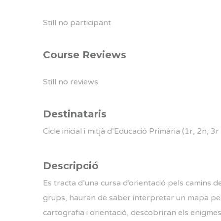
Still no participant
Course Reviews
Still no reviews
Destinataris
Cicle inicial i mitjà d’Educació Primària (1r, 2n, 3r
Descripció
Es tracta d’una cursa d’orientació pels camins d
grups, hauran de saber interpretar un mapa per 
cartografia i orientació, descobriran els enigmes 