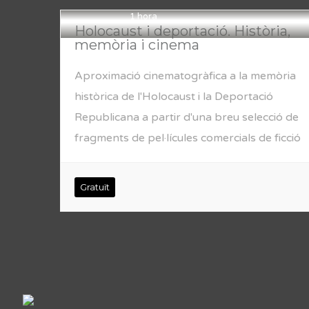
1 hora
Holocaust i deportació. Història,
memòria i cinema
Aproximació cinematogràfica a la memòria
històrica de l'Holocaust i la Deportació
Republicana a partir d'una breu selecció de
fragments de pel·lícules comercials de ficció
Gratuït