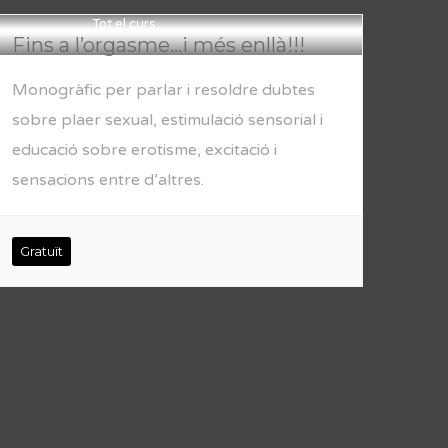
Tot el curs
Fins a l’orgasme…i més enllà!!!
Monogràfic per parlar i resoldre dubtes
sobre plaer sexual, estimulació sensorial i
educació sobre erotisme, excitació i
sensacions entre d’altres.
Gratuït