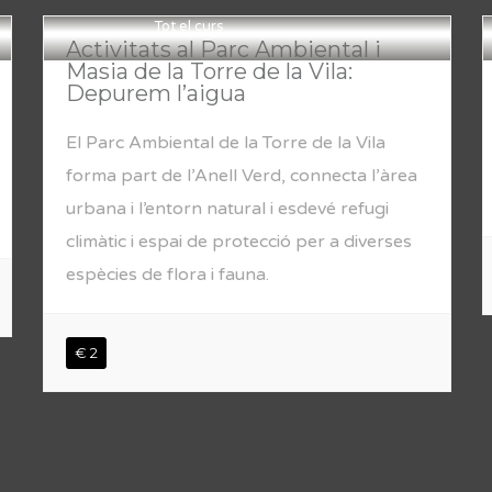
Tot el curs
Activitats al Parc Ambiental i
Masia de la Torre de la Vila:
Depurem l’aigua
El Parc Ambiental de la Torre de la Vila
forma part de l’Anell Verd, connecta l’àrea
urbana i l’entorn natural i esdevé refugi
climàtic i espai de protecció per a diverses
espècies de flora i fauna.
€ 2