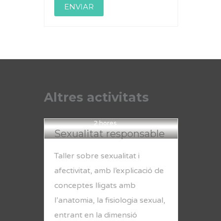
Altres activitats
2 hores
Sexualitat responsable
Taller sobre sexualitat i
afectivitat, amb l’explicació de
conceptes lligats amb
l’anatomia, la fisiologia sexual,
entrant en la dimensió