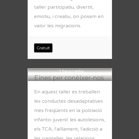
taller participatiu, divertit,
emotiu, i creatiu, on posem en
valor les migracions.
Gratuït
1 hora i mitja
Eines per conèixer-nos
En aquest taller es treballen
les conductes desadaptatives
més freqüents en la població
infanto-juvenil: les autolesions,
els TCA, l'aïllament, l'adicció a
les pantalles, les relacions