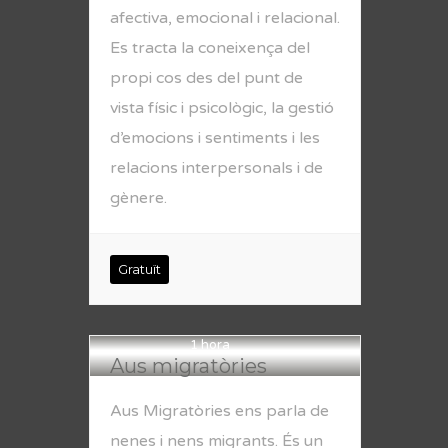
afectiva, emocional i relacional.
Es tracta la coneixença del
propi cos des del punt de
vista físic i psicològic, la gestió
d’emocions i sentiments i les
relacions interpersonals i de
gènere.
Gratuït
1 hora
Aus migratòries
Aus Migratòries ens parla de
nenes i nens migrants. És un