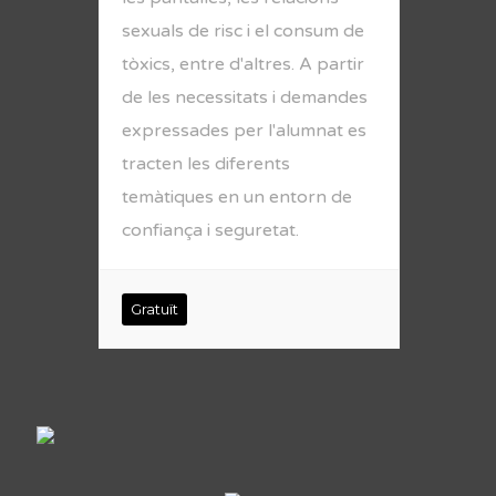
sexuals de risc i el consum de
tòxics, entre d'altres. A partir
de les necessitats i demandes
expressades per l'alumnat es
tracten les diferents
temàtiques en un entorn de
confiança i seguretat.
Gratuït