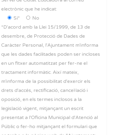
Servei de Ciutat Educadora al correu
electrònic que he indicat:
Sí*
No
*D'acord amb la Llei 15/1999, de 13 de
desembre, de Protecció de Dades de
Caràcter Personal, l'Ajuntament m'informa
que les dades facilitades poden ser incloses
en un fitxer automatitzat per fer-ne el
tractament informàtic. Així mateix,
m'informa de la possibilitat d'exercir els
drets d'accés, rectificació, cancel·lació i
oposició, en els termes inclosos a la
legislació vigent, mitjançant un escrit
presentat a l'Oficina Municipal d'Atenció al
Públic o fer-ho mitjançant el formulari que