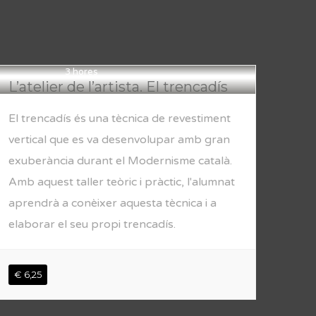
3 hores
L’atelier de l’artista. El trencadís
El trencadís és una tècnica de revestiment
vertical que es va desenvolupar amb gran
exuberància durant el Modernisme català.
Amb aquest taller teòric i pràctic, l'alumnat
aprendrà a conèixer aquesta tècnica i a
elaborar el seu propi trencadís.
€ 6,25