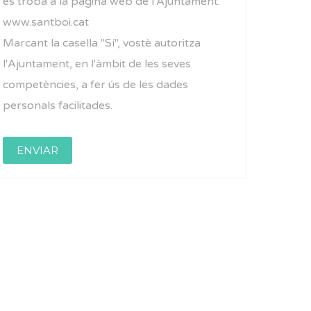
es troba a la pàgina web de l'Ajuntament:
www.santboi.cat
Marcant la casella "Sí", vostè autoritza
l'Ajuntament, en l'àmbit de les seves
competències, a fer ús de les dades
personals facilitades.