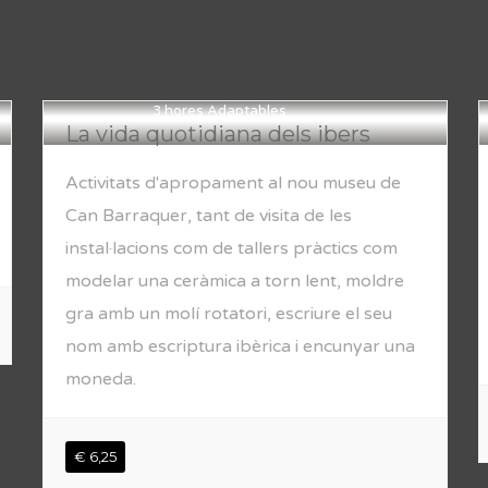
3 hores Adaptables
La vida quotidiana dels ibers
Activitats d'apropament al nou museu de
Can Barraquer, tant de visita de les
instal·lacions com de tallers pràctics com
modelar una ceràmica a torn lent, moldre
gra amb un molí rotatori, escriure el seu
nom amb escriptura ibèrica i encunyar una
moneda.
€ 6,25