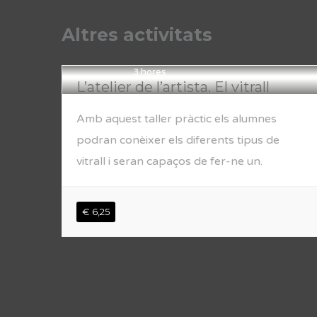
Altres activitats
3 hores
L’atelier de l’artista. El vitrall
Amb aquest taller pràctic els alumnes
podran conèixer els diferents tipus de
vitrall i seran capaços de fer-ne un.
€ 6,25