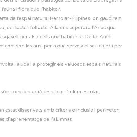
 dels encisadors paisatges del Delta de Llobregat i a
 fauna i flora que l’habiten.
rta de l’espai natural Remolar-Filipines, on gaudirem
ïda, del tacte i l’olfacte. Allà ens esperarà l’Anas que
desgavell per als ocells que habiten el Delta. Amb
em com són les aus, per a que serveix el seu color i per
volta i ajudar a protegir els valuosos espais naturals
i són complementàries al currículum escolar.
han estat dissenyats amb criteris d’inclusió i permeten
tmes d’aprenentatge de l’alumnat.