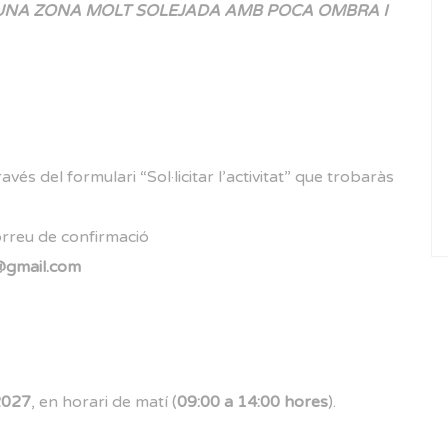
 UNA ZONA MOLT SOLEJADA AMB POCA OMBRA I
avés del formulari “Sol·licitar l’activitat” que trobaràs
orreu de confirmació
@gmail.com
 2027
, en horari de matí (
09:00 a 14:00 hores
).