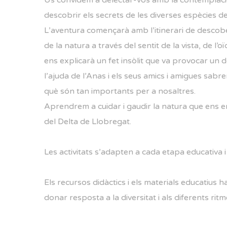
Us convidem a delectar-vos amb la contemplació
descobrir els secrets de les diverses espècies de
L’aventura començarà amb l’itinerari de descobe
de la natura a través del sentit de la vista, de l’o
ens explicarà un fet insòlit que va provocar un 
l’ajuda de l’Anas i els seus amics i amigues sabr
què són tan importants per a nosaltres.
Aprendrem a cuidar i gaudir la natura que ens en
del Delta de Llobregat.
Les activitats s’adapten a cada etapa educativa 
Els recursos didàctics i els materials educatius 
donar resposta a la diversitat i als diferents ri