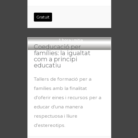
Gratuït
1 hora i mitja
Coeducació per
famílies: la igualtat
com a principi
educatiu
Tallers de formació per a
famílies amb la finalitat
d'oferir eines i recursos per a
educar d'una manera
respectuosa i lliure
d'estereotips.