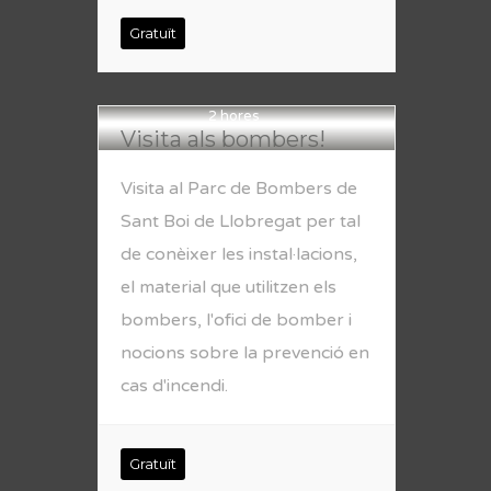
Gratuït
2 hores
Visita als bombers!
Visita al Parc de Bombers de
Sant Boi de Llobregat per tal
de conèixer les instal·lacions,
el material que utilitzen els
bombers, l'ofici de bomber i
nocions sobre la prevenció en
cas d'incendi.
Gratuït