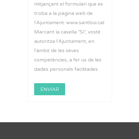
mitjançant el formulari que es
troba a la pàgina web de
l'Ajuntament: www.santboi.cat
Marcant la casella "Sí", vostè
autoritza l'Ajuntament, en
l'àmbit de les seves
competències, a fer ús de les
dades personals facilitades.