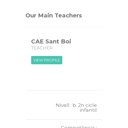
Our Main Teachers
CAE Sant Boi
TEACHER
VIEW PROFILE
Nivell : b. 2n cicle
infantil
Competència :