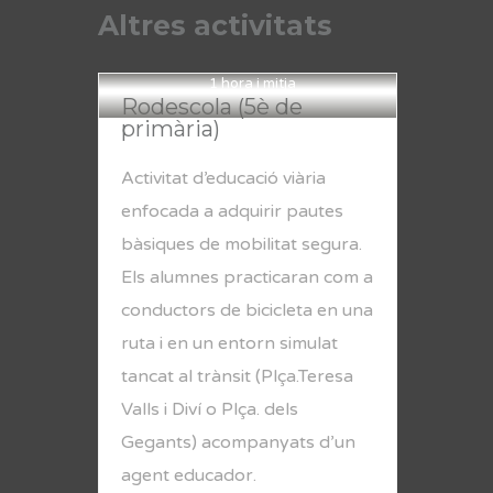
Altres activitats
1 hora i mitja
Rodescola (5è de
primària)
Activitat d’educació viària
enfocada a adquirir pautes
bàsiques de mobilitat segura.
Els alumnes practicaran com a
conductors de bicicleta en una
ruta i en un entorn simulat
tancat al trànsit (Plça.Teresa
Valls i Diví o Plça. dels
Gegants) acompanyats d’un
agent educador.