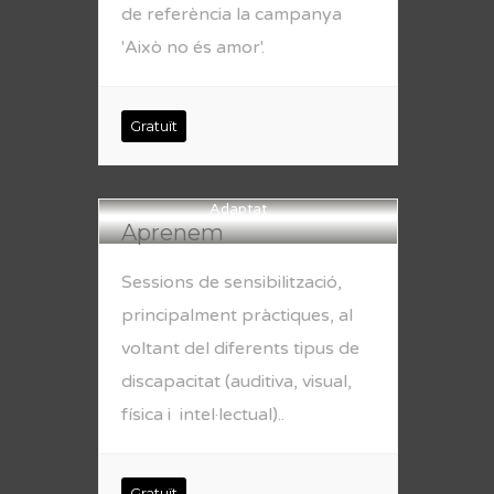
de referència la campanya
'Això no és amor'.
Gratuït
Adaptat
Aprenem
Sessions de sensibilització,
principalment pràctiques, al
voltant del diferents tipus de
discapacitat (auditiva, visual,
física i intel·lectual)..
Gratuït