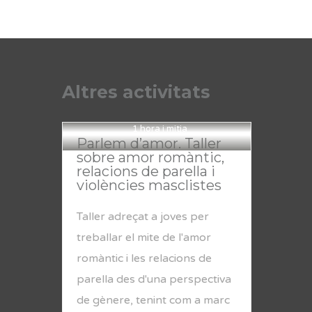
Altres activitats
1 hora i mitja
Parlem d’amor. Taller
sobre amor romàntic,
relacions de parella i
violències masclistes
Taller adreçat a joves per
treballar el mite de l'amor
romàntic i les relacions de
parella des d'una perspectiva
de gènere, tenint com a marc