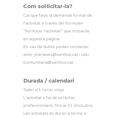
Com sol·licitar-la?
Cal que facis la demanda formal de
l’activitat a través del formulari
“Sol·licitar l’activitat” que trobaràs
en aquesta pàgina.
En cas de dubte podeu contactar
amb:
jmeneses@santboi.cat
i
salu
tcomunitaria@santboi.cat
Durada / calendari
Taller d'1 hora i mitja.
L’activitat s’ha de sol·licitar,
preferentment, fins al 31 d’octubre.
Les activitats es duran a terme a