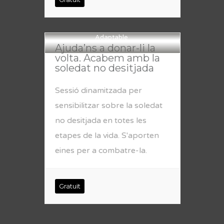
Adaptable
Ajuda’ns a donar-li la
volta. Acabem amb la
soledat no desitjada
Sessió dinamitzada per
sensibilitzar sobre la soledat
no desitjada en totes les
etapes de la vida. S'aporten
eines per a combatre-la.
Gratuït