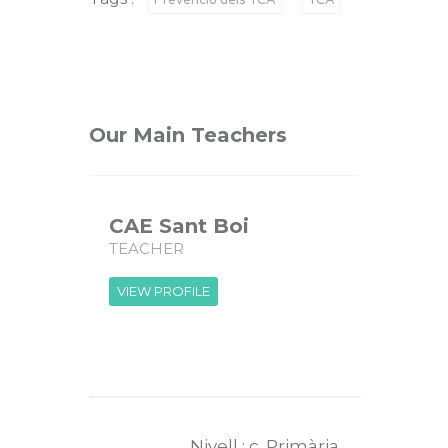
Our Main Teachers
CAE Sant Boi
TEACHER
VIEW PROFILE
Nivell : c. Primària