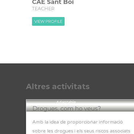
CAE Sant Boi
TEACHER
VIEW PROFILE
Altres activitats
Adaptable
Drogues, com ho veus?
Amb la idea de proporcionar informació
sobre les drogues i els seus riscos associats