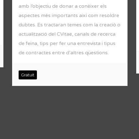
amb l’objectiu de donar a conèixer els
aspectes més importants així com resoldre
dubtes. Es tractaran temes com la creació o
actualització del CVitae, canals de recerca
de feina, tips per fer una entrevista i tipus
de contractes entre d’altres qüestions.
Gratuït