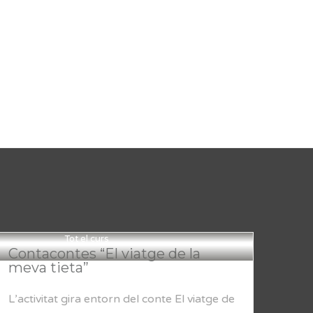
Tot el curs
Contacontes “El viatge de la
meva tieta”
L’activitat gira entorn del conte El viatge de