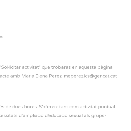
es
 "Sol·licitar activitat" que trobaràs en aquesta pàgina.
tacte amb Maria Elena Perez: meperez.ics@gencat.cat
s de dues hores. S’ofereix tant com activitat puntual
cessitats d’ampliació d’educació sexual als grups-