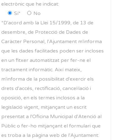
electrònic que he indicat:
Sí*
No
*D'acord amb la Llei 15/1999, de 13 de
desembre, de Protecció de Dades de
Caràcter Personal, l'Ajuntament m'informa
que les dades facilitades poden ser incloses
en un fitxer automatitzat per fer-ne el
tractament informàtic. Així mateix,
m'informa de la possibilitat d'exercir els
drets d'accés, rectificació, cancel·lació i
oposició, en els termes inclosos a la
legislació vigent, mitjançant un escrit
presentat a l'Oficina Municipal d'Atenció al
Públic o fer-ho mitjançant el formulari que
es troba a la pàgina web de l'Ajuntament: