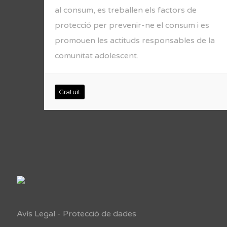
al consum, es treballen els factors de
protecció per prevenir-ne el consum i es
promouen les actituds responsables de la
comunitat adolescent.
Gratuït
Avís Legal
-
Protecció de dades