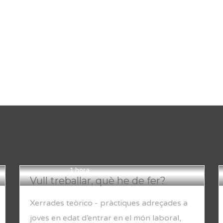
1 hora
Vull treballar, què he de fer?
Xerrades teòrico - pràctiques adreçades a
joves en edat d’entrar en el món laboral,