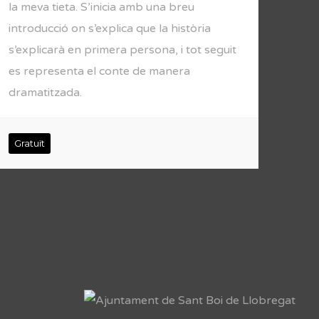
la meva tieta. S’inicia amb una breu
introducció on s’explica que la història
s’explicarà en primera persona, i tot seguit
es representa el conte de manera
dramatitzada.
Gratuït