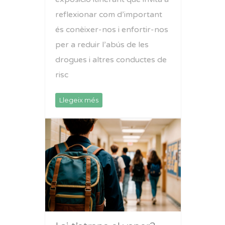
reflexionar com d’important
és conèixer-nos i enfortir-nos
per a reduir l’abús de les
drogues i altres conductes de
risc
Llegeix més