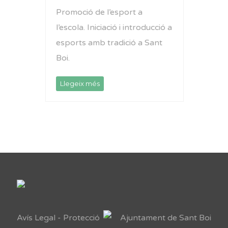
Promoció de l’esport a
l’escola. Iniciació i introducció a
esports amb tradició a Sant
Boi.
Llegeix més
Avís Legal
-
Protecció