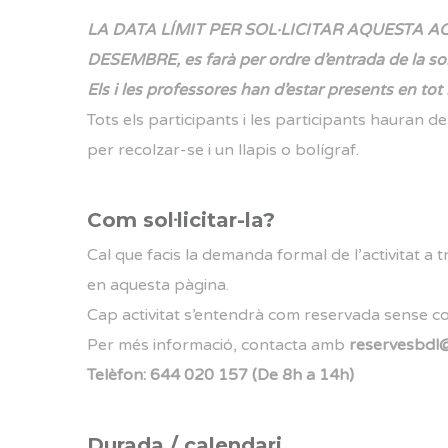
LA DATA LÍMIT PER SOL·LICITAR AQUESTA AC
DESEMBRE, es farà per ordre d’entrada de la sol·
Els i les professores han d’estar presents en tot
Tots els participants i les participants hauran d
per recolzar-se i un llapis o bolígraf.
Com sol·licitar-la?
Cal que facis la demanda formal de l’activitat a tr
en aquesta pàgina.
Cap activitat s’entendrà com reservada sense c
Per més informació, contacta amb
reservesbdl
Telèfon: 644 020 157 (De 8h a 14h)
Durada / calendari