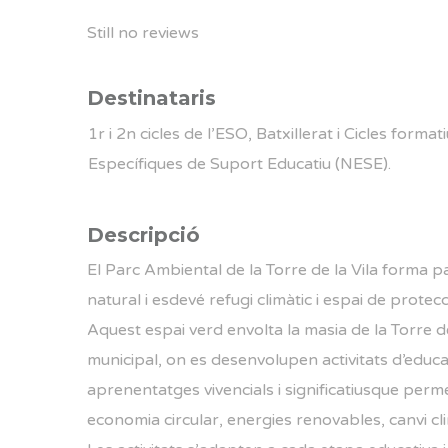
Still no reviews
Destinataris
1r i 2n cicles de l’ESO, Batxillerat i Cicles for
Específiques de Suport Educatiu (NESE).
Descripció
El Parc Ambiental de la Torre de la Vila forma pa
natural i esdevé refugi climàtic i espai de protec
Aquest espai verd envolta la masia de la Torre d
municipal, on es desenvolupen activitats d’educac
aprenentatges vivencials i significatiusque perme
economia circular, energies renovables, canvi cli