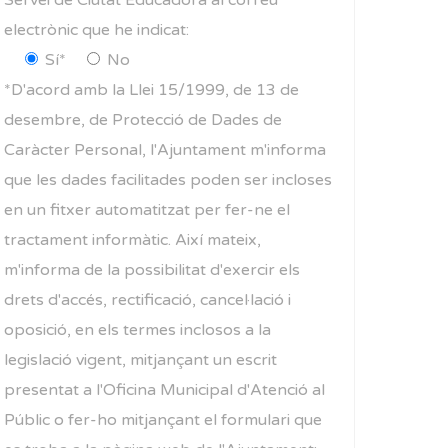
Servei de Ciutat Educadora al correu
electrònic que he indicat:
Sí*
No
*D'acord amb la Llei 15/1999, de 13 de
desembre, de Protecció de Dades de
Caràcter Personal, l'Ajuntament m'informa
que les dades facilitades poden ser incloses
en un fitxer automatitzat per fer-ne el
tractament informàtic. Així mateix,
m'informa de la possibilitat d'exercir els
drets d'accés, rectificació, cancel·lació i
oposició, en els termes inclosos a la
legislació vigent, mitjançant un escrit
presentat a l'Oficina Municipal d'Atenció al
Públic o fer-ho mitjançant el formulari que