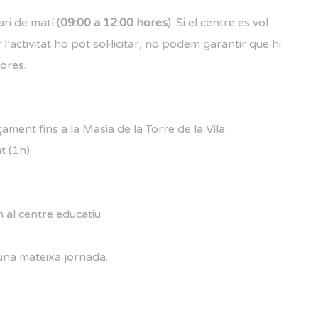
ari de matí (
09:00 a 12:00 hores
). Si el centre es vol
’activitat ho pot sol·licitar, no podem garantir que hi
ores.
ament fins a la Masia de la Torre de la Vila
at (1h)
rn al centre educatiu
na mateixa jornada.