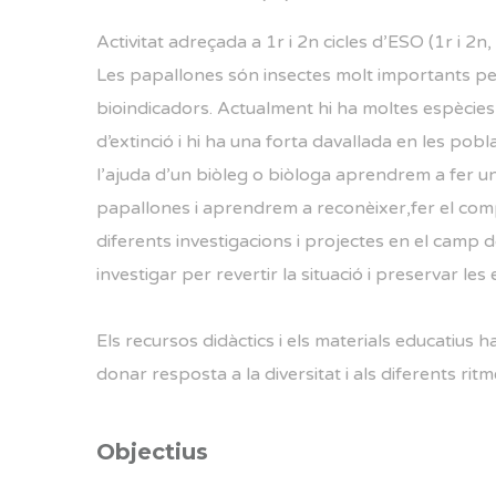
Activitat adreçada a 1r i 2n cicles d’ESO (1r i 2n, 3
Les papallones són insectes molt importants per 
bioindicadors. Actualment hi ha moltes espècies
d’extinció i hi ha una forta davallada en les po
l’ajuda d’un biòleg o biòloga aprendrem a fer un
papallones i aprendrem a reconèixer,fer el comp
diferents investigacions i projectes en el camp d
investigar per revertir la situació i preservar le
Els recursos didàctics i els materials educatius 
donar resposta a la diversitat i als diferents r
Objectius