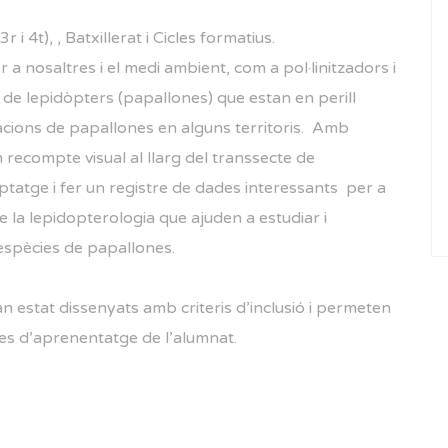
r i 4t), , Batxillerat i Cicles formatius.
a nosaltres i el medi ambient, com a pol·linitzadors i
 de lepidòpters (papallones) que estan en perill
blacions de papallones en alguns territoris. Amb
 recompte visual al llarg del transsecte de
tatge i fer un registre de dades interessants per a
e la lepidopterologia que ajuden a estudiar i
s espècies de papallones.
han estat dissenyats amb criteris d’inclusió i permeten
itmes d’aprenentatge de l’alumnat.