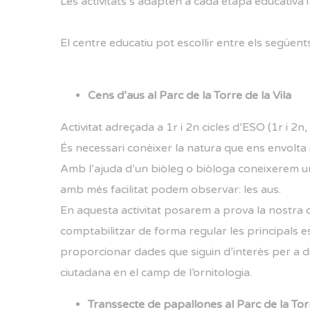
Les activitats s’adapten a cada etapa educativa 
El centre educatiu pot escollir entre els següents
Cens d’aus al Parc de la Torre de la Vila
Activitat adreçada a 1r i 2n cicles d’ESO (1r i 2n, 3
És necessari conèixer la natura que ens envolta i
Amb l’ajuda d’un biòleg o biòloga coneixerem un
amb més facilitat podem observar: les aus.
En aquesta activitat posarem a prova la nostra 
comptabilitzar de forma regular les principals e
proporcionar dades que siguin d’interès per a di
ciutadana en el camp de l’ornitologia.
Transsecte de papallones al Parc de la Torr