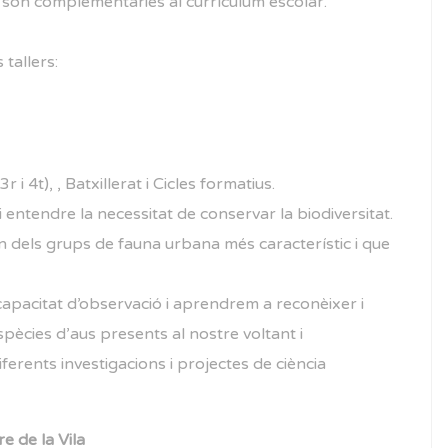
i són complementàries al currículum escolar.
 tallers:
r i 4t), , Batxillerat i Cicles formatius.
 entendre la necessitat de conservar la biodiversitat.
 dels grups de fauna urbana més característic i que
capacitat d’observació i aprendrem a reconèixer i
spècies d’aus presents al nostre voltant i
ferents investigacions i projectes de ciència
e de la Vila