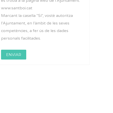
es troba a la pàgina web de l'Ajuntament:
www.santboi.cat
Marcant la casella "Sí", vostè autoritza
l'Ajuntament, en l'àmbit de les seves
competències, a fer ús de les dades
personals facilitades.