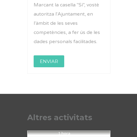
Marcant la casella "Sí", vostè
autoritza l'Ajuntament, en
l'àmbit de les seves
competències, a fer ús de les
dades personals facilitades.
Altres activitats
1 hora