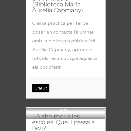
(Biblioteca Maria
Aurèlia Capmany)
Classe pràctica per tal de
posar en contacte l'alumnat
amb la biblioteca pública Mª
Aurèlia Capmany, aprenent
tots els recursos que aquesta
els pot oferir.
Gratuït
1 hora
L’Alzheimer a les
escoles. Què li passa a
l’avi?