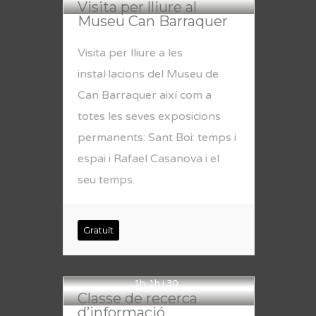
Visita per lliure al
Museu Can Barraquer
Visita per lliure a les
instal·lacions del Museu de
Can Barraquer així com a
totes les seves exposicions
permanents: Sant Boi: temps i
espai i Rafael Casanova i el
seu temps.
Gratuït
1h-1h i 30
Classe de recerca
d’informació