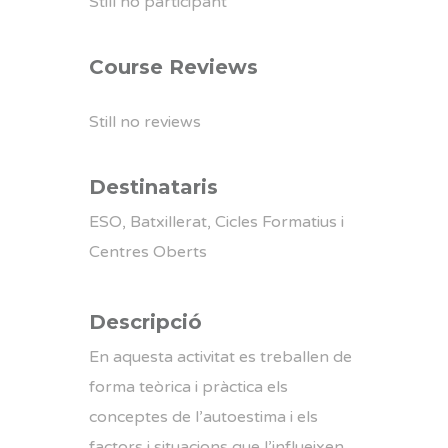
Still no participant
Course Reviews
Still no reviews
Destinataris
ESO, Batxillerat, Cicles Formatius i
Centres Oberts
Descripció
En aquesta activitat es treballen de
forma teòrica i pràctica els
conceptes de l’autoestima i els
factors i situacions que l’influeixen,