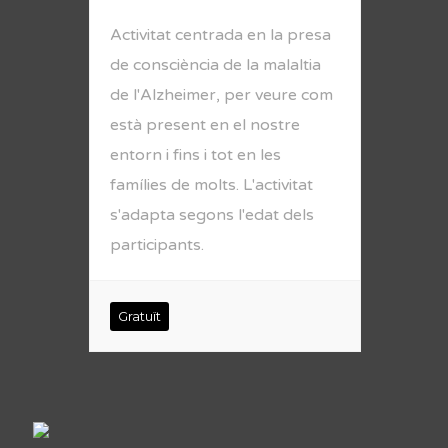
Activitat centrada en la presa
de consciència de la malaltia
de l'Alzheimer, per veure com
està present en el nostre
entorn i fins i tot en les
famílies de molts. L'activitat
s'adapta segons l'edat dels
participants.
Gratuït