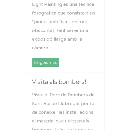
Light Painting és una tècnica
fotogràfica que consisteix en
“pintar amb llum” en total
obscuritat, fent servir una
exposició llarga amb la
càmera.
Llegeix més
Visita als bombers!
Visita al Parc de Bombers de
Sant Boi de Llobregat per tal
de conèixer les instal·lacions,
el material que utilitzen els
bombers, l'ofici de bomber i