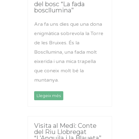
del bosc “La fada
boscllumina”
Ara fa uns dies que una dona
enigmàtica sobrevola la Torre
de les Bruixes. És la
Boscllumina, una fada molt
eixerida i una mica trapella
que coneix molt bé la
muntanya.
Llegeix més
Visita al Medi: Conte
del Riu Llobregat
“L’Anguila i la Blaueta”